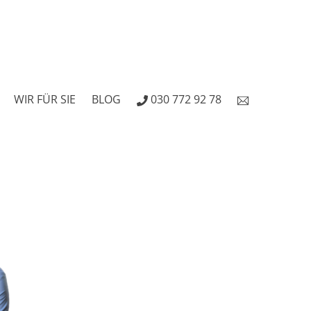
eitet
WIR FÜR SIE
BLOG
030 772 92 78