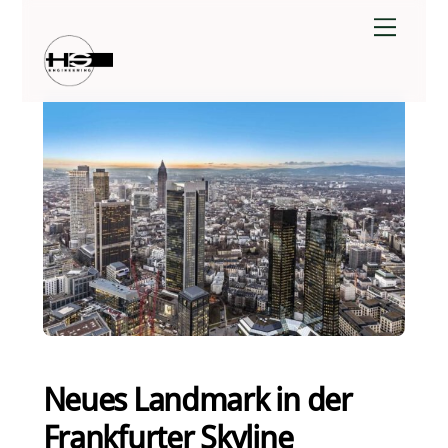
Skip
Menu
to
content
2. Juni 2018
Neues Landmark in der
Frankfurter Skyline